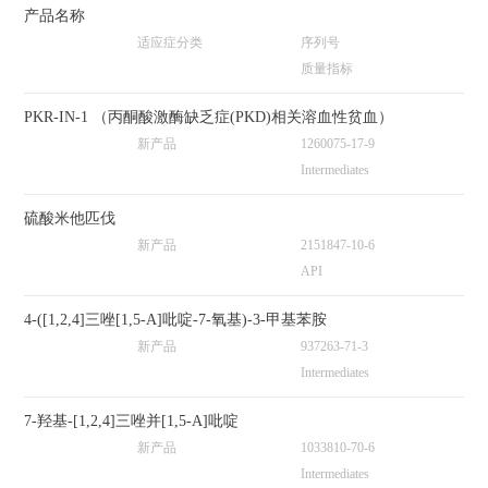
产品名称
适应症分类
序列号
质量指标
PKR-IN-1 （丙酮酸激酶缺乏症(PKD)相关溶血性贫血）
新产品
1260075-17-9
Intermediates
硫酸米他匹伐
新产品
2151847-10-6
API
4-([1,2,4]三唑[1,5-A]吡啶-7-氧基)-3-甲基苯胺
新产品
937263-71-3
Intermediates
7-羟基-[1,2,4]三唑并[1,5-A]吡啶
新产品
1033810-70-6
Intermediates