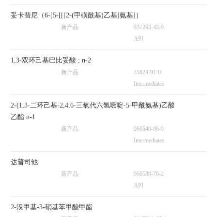
妥卡替尼（6-[5-[[[2-(甲磺酰基)乙基]氨基]）
新产品
937263-43-9
API
1,3-双环己基巴比妥酸 ; n-2
新产品
35824-91-0
Intermediates
2-(1,3-二环己基-2,4,6-三氧代六氢嘧啶-5-甲酰氨基)乙酸
乙酯 n-1
新产品
960540-96-9
Intermediates
达普司他
新产品
960539-70-2
API
2-溴甲基-3-硝基苯甲酸甲酯