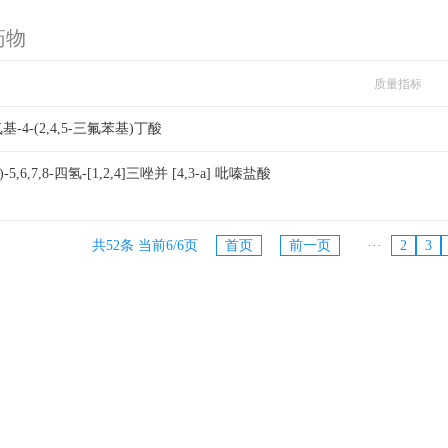
药物
质量指标
-氨基-4-(2,4,5-三氟苯基)丁酸
5,6,7,8-四氢-[1,2,4]三唑并 [4,3-a] 吡嗪盐酸
共52条 当前6/6页
首页
前一页
···
2
3