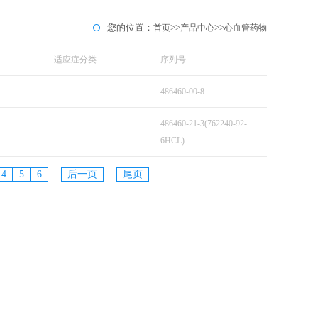
您的位置：
>>
>>
首页
产品中心
心血管药物
适应症分类
序列号
486460-00-8
486460-21-3(762240-92-
6HCL)
4
5
6
后一页
尾页