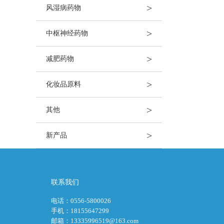
>
风湿病药物
>
中枢神经药物
>
减肥药物
>
化妆品原料
>
其他
>
新产品
联系我们
电话：0556-5800026
手机：18155647299
邮箱：13335996519@163.com