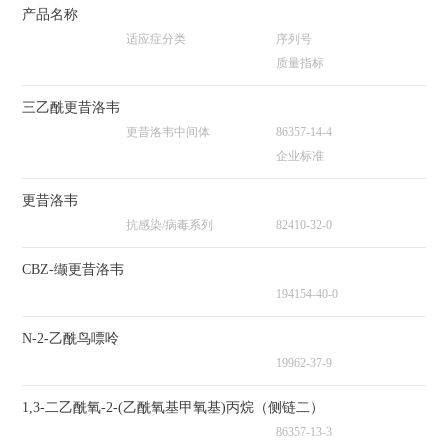
产品名称
适应症分类
序列号
质量指标
三乙酰更昔洛韦
更昔洛韦中间体
86357-14-4
企业标准
更昔洛韦
抗感染/病毒系列
82410-32-0
CBZ-缬更昔洛韦
194154-40-0
N-2-乙酰鸟嘌呤
19962-37-9
1,3-二乙酰氧-2-(乙酰氧基甲氧基)丙烷（侧链二）
86357-13-3