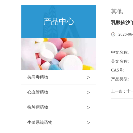
其他
产品中心
乳酸依沙
2026-06
中文名称:
英文名称:
CAS号:
>
抗病毒药物
产品类型:
>
上一条：
十
心血管药物
>
抗肿瘤药物
>
生殖系统药物