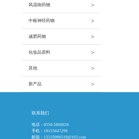
>
风湿病药物
>
中枢神经药物
>
减肥药物
>
化妆品原料
>
其他
>
新产品
联系我们
电话：0556-5800026
手机：18155647299
邮箱：13335996519@163.com