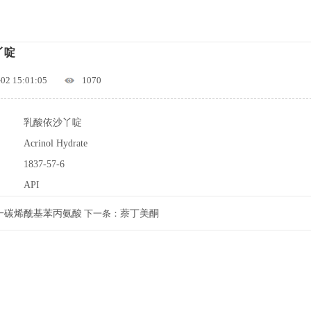
丫啶
-02 15:01:05
1070
乳酸依沙丫啶
Acrinol Hydrate
1837-57-6
API
一碳烯酰基苯丙氨酸
下一条：
萘丁美酮