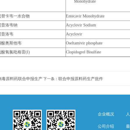
Monohydrate
恩替卡韦一水合物
Entecavir Monohydrate
阿昔洛韦钠
Acyclovir Sodium
阿昔洛韦
Acyclovir
磷酸奥斯他韦
Oseltamivir phosphate
硫酸氢氯吡格雷(I)
Clopidogrel Bisulfate
病毒原料药联合申报生产
下一条：
联合申报原料药生产批件
企业概况
人
公司介绍
最