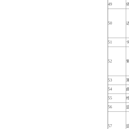
49
50
51
52
53
54
55
56
57