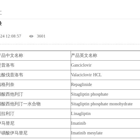
让
录
-24 12:08:57
3601
产品中文名称
产品英文名称
更昔洛韦
Ganciclovir
盐酸伐昔洛韦
Valaciclovir HCL
瑞格列奈
Repaglinide
磷酸西他列汀
Sitagliptin phosphate
磷酸西他列汀一水合物
Sitagliptin phosphate monohydrate
利拉利汀
Linagliptin
伊马替尼
Imatinib
甲磺酸伊马替尼
Imatinib mesylate