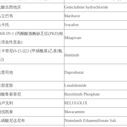
盐酸吉西他滨
Gemcitabine hydrochloride
马立巴韦
Maribavir
法卡托
Ivacaftor
KR-IN-1 (丙酮酸激酶缺乏症(PKD)相
Mitapivate
关溶血性贫血)
卡替尼(6-[5-[[[2-(甲磺酰基)乙基]氨
ibinitinib
])
达普司他
Daprodustat
来那度胺
Lenalidomide
磷酸鲁索替尼
Ruxolitinib Phosphate
瑞卢戈利
RELUGOLIX
玛伐凯泰
Mavacamten
乙磺酸尼达尼布
Nintedanib Ethanesulfonate Salt