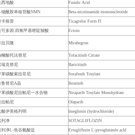
夫西地酸
Fusidic Acid
B-烟酰胺单核苷酸NMN
Beta-nicotinamide mononucleotide
替卡格雷
Ticagrelor Form П
依可多因 四氢甲基嘧啶羧酸
Ectoin
米拉贝隆
Mirabegron
枸橼酸托法替尼
Tofacitinib Citrate
巴瑞克替尼
Baricitinib
甲苯磺酸索拉菲尼
Sorafenib Tosylate
依鲁替尼A晶
lbrutinib
甲苯磺酸尼拉帕尼一水合物
Niraparib Tosylate Monohydrate
奥拉帕尼
Olaparib
盐酸伊美格列明
lmeglimin (hydrochloride)
索列净
SOTAGLIFLOZIN
按列净L-焦谷氨酸盐
Ertugliflezin L-pyroglutamle acld