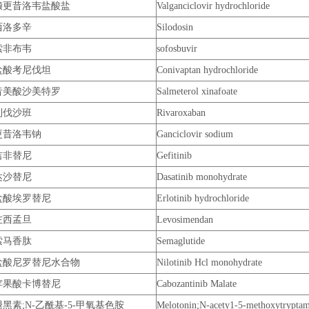
缬更昔洛韦盐酸盐
Valganciclovir hydrochloride
西洛多辛
Silodosin
索非布韦
sofosbuvir
盐酸考尼伐坦
Conivaptan hydrochloride
昔美酸沙美特罗
Salmeterol xinafoate
利伐沙班
Rivaroxaban
更昔洛韦钠
Ganciclovir sodium
吉非替尼
Gefitinib
达沙替尼
Dasatinib monohydrate
盐酸埃罗替尼
Erlotinib hydrochloride
左西孟旦
Levosimendan
索马香肽
Semaglutide
盐酸尼罗替尼水合物
Nilotinib Hcl monohydrate
苹果酸卡博替尼
Cabozantinib Malate
褪黑素;N-乙酰基-5-甲氧基色胺
Melotonin;N-acety1-5-methoxytrypta