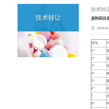
技术转
技术转让
原料药目
2016-03
序号
1*
2*
3*
4*
5*
6*
7
8*